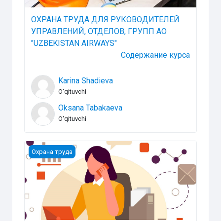
ОХРАНА ТРУДА ДЛЯ РУКОВОДИТЕЛЕЙ
УПРАВЛЕНИЙ, ОТДЕЛОВ, ГРУПП АО
"UZBEKISTAN AIRWAYS"
Содержание курса
Karina Shadieva
O'qituvchi
Oksana Tabakaeva
O'qituvchi
Охрана труда для специалистов, занятых работой 
Охрана труда