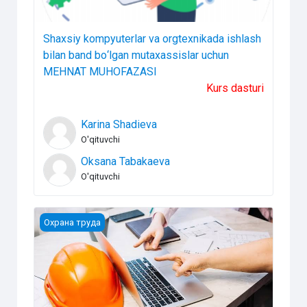
Shaxsiy kompyuterlar va orgtexnikada ishlash
bilan band bо‘lgan mutaxassislar uchun
MEHNAT MUHOFAZASI
Kurs dasturi
Karina Shadieva
O'qituvchi
Oksana Tabakaeva
O'qituvchi
ОХРАНА ТРУДА ДЛЯ РУКОВОДИТЕЛЕЙ УПРАВЛЕНИЙ
Охрана труда