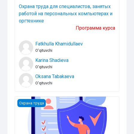
Охрана труда для специалистов, занятых
работой на персональных компьютерах и
оргтехнике
Программа курса
Fatkhulla Khamidullaev
O'qituvchi
Karina Shadieva
O'qituvchi
Oksana Tabakaeva
O'qituvchi
Охрана труда для уполномоченных АО "Uzbekistan A
Охрана труда