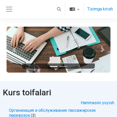
Asosiy mundarijaga o‘tish
Tizimga kirish
Izlash oynasini yoqish/yopish
Yon panel
Oldingi
Keyingi
Kurs toifalari
Hammasini yoyish
Организация и обслуживание пассажирских
перевозок
(3)