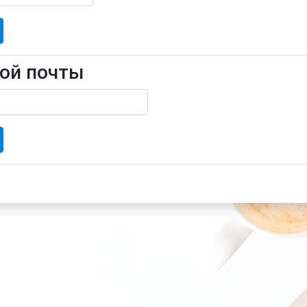
ной почты
очты